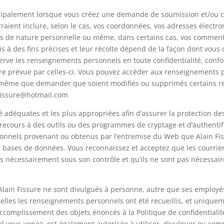
ncipalement lorsque vous créez une demande de soumission et/ou cr
aient inclure, selon le cas, vos coordonnées, vos adresses électr
 de nature personnelle ou même, dans certains cas, vos commentair
 à des fins précises et leur récolte dépend de la façon dont vous ch
serve les renseignements personnels en toute confidentialité, confo
 prévue par celles-ci. Vous pouvez accéder aux renseignements p
de même que demander que soient modifiés ou supprimés certains 
n.fissure@hotmail.com
é adéquates et les plus appropriées afin d’assurer la protection 
a recours à des outils ou des programmes de cryptage et d’authentif
sonnels provenant ou obtenus par l’entremise du Web que Alain Fi
 bases de données. Vous reconnaissez et acceptez que les courrie
pas nécessairement sous son contrôle et qu’ils ne sont pas nécessai
Alain Fissure ne sont divulgués à personne, autre que ses employé
quelles les renseignements personnels ont été recueillis, et uniqu
’accomplissement des objets énoncés à la Politique de confidentiali
quel vous venez, est également autorisée à utiliser, divulguer ou