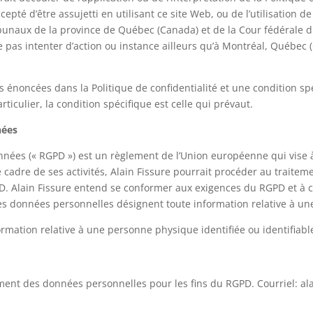
epté d’être assujetti en utilisant ce site Web, ou de l’utilisation 
bunaux de la province de Québec (Canada) et de la Cour fédérale du
 pas intenter d’action ou instance ailleurs qu’à Montréal, Québec (
s énoncées dans la Politique de confidentialité et une condition 
iculier, la condition spécifique est celle qui prévaut.
nées
nées (« RGPD ») est un règlement de l’Union européenne qui vise à
 cadre de ses activités, Alain Fissure pourrait procéder au traite
PD. Alain Fissure entend se conformer aux exigences du RGPD et à c
 Les données personnelles désignent toute information relative à un
mation relative à une personne physique identifiée ou identifiabl
tement des données personnelles pour les fins du RGPD. Courriel: a