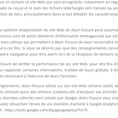
osez en visitant ce site Web qui sont enregistrés, notamment en r
ée ou reçue et le nom des fichiers téléchargés vers l’amont ou vers
ition de tiers, principalement dans le but d’établir les caractéris
 le système d’exploitation du site Web de Alain Fissure peut autom
 témoins sont de petits éléments d’information emmagasinés par vo
 vous utilisez qui permettent à Alain Fissure de vous reconnaître 
sé à ces fins. Si vous ne désirez pas que des renseignements concern
 votre navigateur pour être averti lors de la réception de témoins 
ssure de vérifier la performance de ses site Web, pour des fins d
 pour rapporter certaines informations, traitées de façon globale, à 
t nécessaire à l’exercice de leurs fonctions.
ignements, Alain Fissure utilise sur son site Web certains outils, te
s utilisent aussi des témoins (cookies) afin d’analyser vos activités
 données collectés sont utilisés par Google, Alain Fissure vous invi
haitez désactiver l’envoi de vos données d’activité à Google Analytic
 : https://tools.google.com/dlpage/gaoptout?hl=fr.