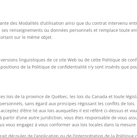
grante des Modalités d’utilisation ainsi que du contrat intervenu en
e de ses renseignements ou données personnels et remplace toute en
 portant sur le même objet.
ersions linguistiques de ce site Web ou de cette Politique de confid
spositions de la Politique de confidentialité n’y sont insérés que pou
 les lois de la province de Québec, les lois du Canada et toute légi
sonnels, sans égard aux principes régissant les conflits de lois. E
 acceptez d’être lié aux lois auxquelles il est référé ci-dessus et v
 à partir d’une autre juridiction, vous êtes responsable de vous ass
ous vous engagez à vous conformer aux lois locales dans la mesure 
rait découler de l’application ou de l’interprétation de la Politique 