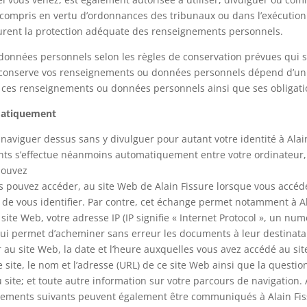
 compris en vertu d’ordonnances des tribunaux ou dans l’exécution 
ssurent la protection adéquate des renseignements personnels.
données personnels selon les règles de conservation prévues qui so
e conserve vos renseignements ou données personnels dépend d’un c
ent ces renseignements ou données personnels ainsi que ses obligati
omatiquement
naviguer dessus sans y divulguer pour autant votre identité à Alai
 s’effectue néanmoins automatiquement entre votre ordinateur, vo
pouvez
us pouvez accéder, au site Web de Alain Fissure lorsque vous accéd
de vous identifier. Par contre, cet échange permet notamment à A
site Web, votre adresse IP (IP signifie « Internet Protocol », un n
t qui permet d’acheminer sans erreur les documents à leur destinata
au site Web, la date et l’heure auxquelles vous avez accédé au site
re site, le nom et l’adresse (URL) de ce site Web ainsi que la questi
site; et toute autre information sur votre parcours de navigation.
nements suivants peuvent également être communiqués à Alain Fissu