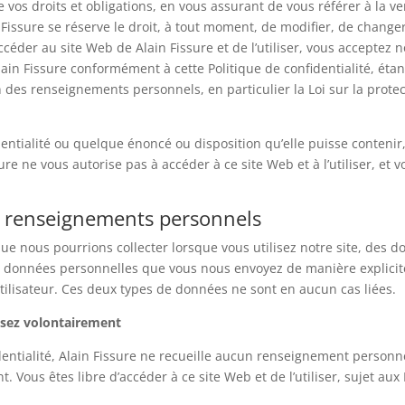
 vos droits et obligations, en vous assurant de vous référer à la v
issure se réserve le droit, à tout moment, de modifier, de changer
ccéder au site Web de Alain Fissure et de l’utiliser, vous acceptez n
n Fissure conformément à cette Politique de confidentialité, étan
n des renseignements personnels, en particulier la Loi sur la pro
entialité ou quelque énoncé ou disposition qu’elle puisse contenir, o
re ne vous autorise pas à accéder à ce site Web et à l’utiliser, et v
vos renseignements personnels
que nous pourrions collecter lorsque vous utilisez notre site, d
 des données personnelles que vous nous envoyez de manière explici
utilisateur. Ces deux types de données ne sont en aucun cas liées.
ssez volontairement
dentialité, Alain Fissure ne recueille aucun renseignement personne
t. Vous êtes libre d’accéder à ce site Web et de l’utiliser, sujet aux