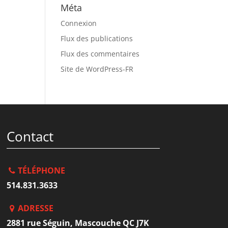
Méta
Connexion
Flux des publications
Flux des commentaires
Site de WordPress-FR
Contact
TÉLÉPHONE
514.831.3633
ADRESSE
2881 rue Séguin, Mascouche QC J7K