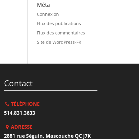
Méta
Connexion
Flux des publications
Flux des commentaires
Site de WordPress-FR
Contact
TÉLÉPHONE
514.831.3633
ADRESSE
2881 rue Séguin, Mascouche QC J7K