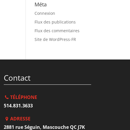
Méta
Connexion
Flux des publications
Flux des commentaires
Site de WordPress-FR
Contact
TÉLÉPHONE
514.831.3633
ADRESSE
2881 rue Séguin, Mascouche QC J7K