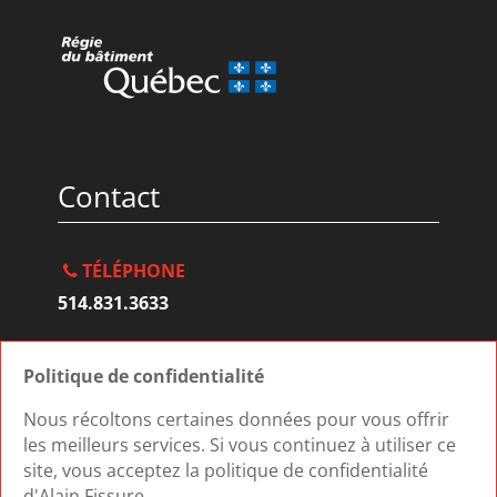
Contact
TÉLÉPHONE
514.831.3633
ADRESSE
Politique de confidentialité
2881 rue Séguin, Mascouche QC J7K 3A9
Nous récoltons certaines données pour vous offrir
les meilleurs services. Si vous continuez à utiliser ce
site, vous acceptez la politique de confidentialité
Conception site web
Medialogue © 2026 |
d'Alain Fissure.
Optimisez votre communication